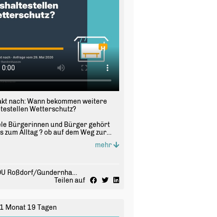
akt nach: Wann bekommen weitere
testellen Wetterschutz?
ele Bürgerinnen und Bürger gehört
s zum Alltag ? ob auf dem Weg zur
, zur Arbeit oder zum Einkaufen.
mehr
b hat die CDU-Fraktion in der
ndevertretung Roßdorf beim
devorstand nachgefragt, wie es um
testellen ohne Überdachung steht.
CDU Roßdorf/Gundernhausen
fen sind unter anderem die
Teilen auf
tellen Aussiedlerhöfe, Blauer-Stein-
HI, Angerplatz und Wilhelm-
hner-Straße.
1 Monat 19 Tagen