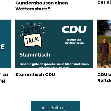
der K
Gundernhausen einen
Wetterschutz?
“ zu
Stammtisch CDU
CDU b
ng
Roßd
Alle Beiträge