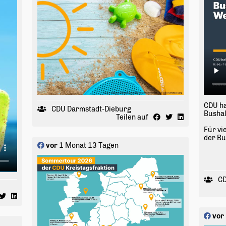
CDU h
CDU Darmstadt-Dieburg
Bushal
Teilen auf
Für vi
der Bu
vor
1 Monat 13 Tagen
Schule
Deshal
Gemei
Gemein
Bushal
Betrof
Haltes
Hof, O
Leusc
vor