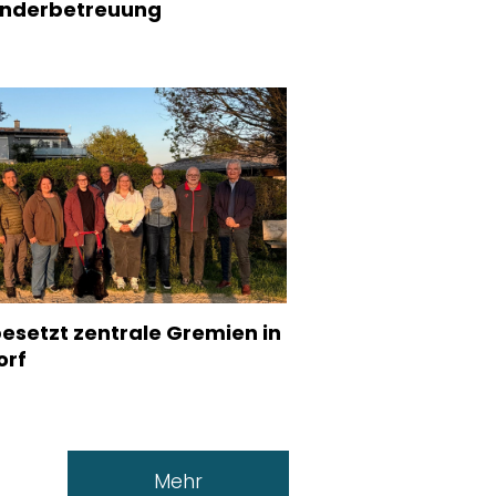
inderbetreuung
esetzt zentrale Gremien in
orf
Mehr