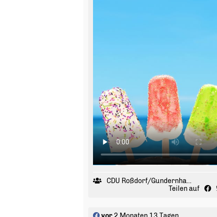
CDU Roßdorf/Gundernhausen
Teilen auf
vor
2 Monaten 13 Tagen