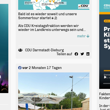
Die An
Wetter
geplan
barrie
Bald ist es wieder soweit und unsere
Dabei 
Sommertour startet☀️⛱️
Fahrga
Fläche
Als CDU Kreistagsfraktion werden wir
Rolle.
wieder im Landkreis unterwegs sein und
Mobil 
uns informieren und ins Gespräch kommen
entsch
mehr
🗣️
Erfreul
Wenn Sie Interesse an einem der Termine
Gunde
haben, melden Sie sich gerne unter
CDU Darmstadt-Dieburg
bereit
Frank.klock@cdu-Kreistag.net 🤝
Teilen auf
erfolg
Damit 
#Sommer #
Ladadi
#
Kreistag
#
CDU
Verbes
vor
2 Monaten 17 Tagen
Bei de
noch K
eine V
müssen
Fragen
OHI wu
Fakten
angeme
Kinde
aktue
werde
In der
Juni g