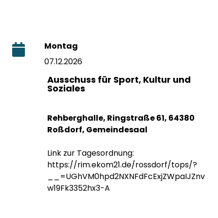
Montag
07.12.2026
Ausschuss für Sport, Kultur und
Soziales
Rehberghalle, Ringstraße 61, 64380
Roßdorf, Gemeindesaal
Link zur Tagesordnung:
https://rim.ekom21.de/rossdorf/tops/?
__=UGhVM0hpd2NXNFdFcExjZWpaIJZnv
w19Fk3352hx3-A