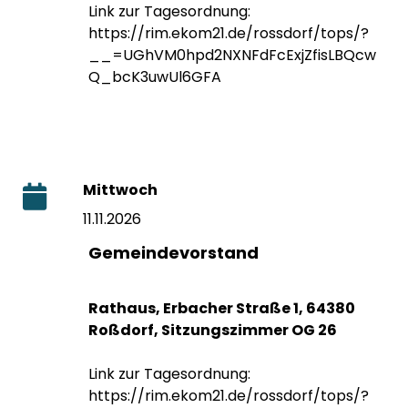
Link zur Tagesordnung:
https://rim.ekom21.de/rossdorf/tops/?
__=UGhVM0hpd2NXNFdFcExjZfisLBQcw
Q_bcK3uwUl6GFA
Mittwoch
11.11.2026
Gemeindevorstand
Rathaus, Erbacher Straße 1, 64380
Roßdorf, Sitzungszimmer OG 26
Link zur Tagesordnung:
https://rim.ekom21.de/rossdorf/tops/?