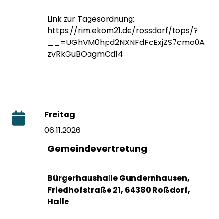
Link zur Tagesordnung:
https://rim.ekom21.de/rossdorf/tops/?
__=UGhVM0hpd2NXNFdFcExjZS7cmo0A
zvRkGuBOagmCd14
Freitag
06.11.2026
Gemeindevertretung
Bürgerhaushalle Gundernhausen,
Friedhofstraße 21, 64380 Roßdorf,
Halle