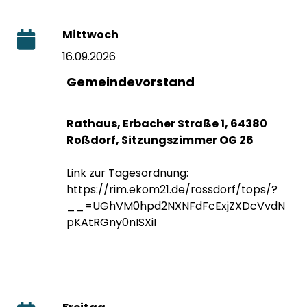
Mittwoch
16.09.2026
Gemeindevorstand
Rathaus, Erbacher Straße 1, 64380
Roßdorf, Sitzungszimmer OG 26
Link zur Tagesordnung:
https://rim.ekom21.de/rossdorf/tops/?
__=UGhVM0hpd2NXNFdFcExjZXDcVvdN
pKAtRGny0nISXiI