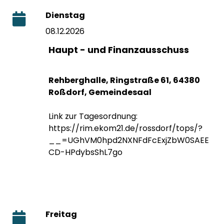
Dienstag
08.12.2026
Haupt - und Finanzausschuss
Rehberghalle, Ringstraße 61, 64380
Roßdorf, Gemeindesaal
Link zur Tagesordnung:
https://rim.ekom21.de/rossdorf/tops/?
__=UGhVM0hpd2NXNFdFcExjZbW0SAEE
CD-HPdybsShL7go
Freitag