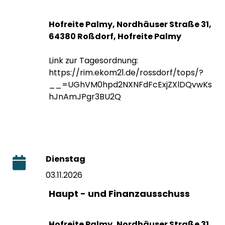
Hofreite Palmy, Nordhäuser Straße 31,
64380 Roßdorf, Hofreite Palmy
Link zur Tagesordnung:
https://rim.ekom21.de/rossdorf/tops/?
__=UGhVM0hpd2NXNFdFcExjZXlDQvwKs
hJnAmJPgr3BU2Q
Dienstag
03.11.2026
Haupt - und Finanzausschuss
Hofreite Palmy, Nordhäuser Straße 31,