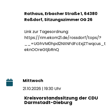
Rathaus, Erbacher Straße 1, 64380
Roßdorf, Sitzungszimmer OG 26
Link zur Tagesordnung:
https://rim.ekom21.de/rossdorf/tops/?
__=UGhVM0hpd2NXNFdFcExjZTwqcus_t
eknOOreGtjbRnQ
Mittwoch
21.10.2026 | 19:30 Uhr
Kreisvorstandssitzung der CDU
Darmstadt-Dieburg