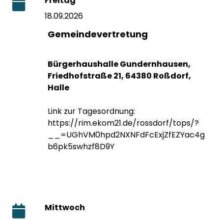
Freitag
18.09.2026
Gemeindevertretung
Bürgerhaushalle Gundernhausen,
Friedhofstraße 21, 64380 Roßdorf,
Halle
Link zur Tagesordnung:
https://rim.ekom21.de/rossdorf/tops/?
__=UGhVM0hpd2NXNFdFcExjZfEZYac4g
b6pk5swhzf8D9Y
Mittwoch