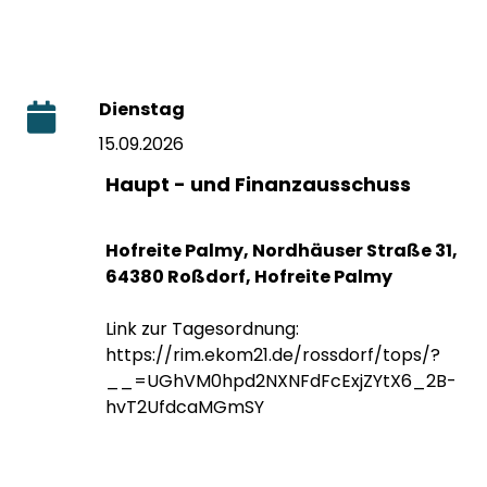
Dienstag
15.09.2026
Haupt - und Finanzausschuss
Hofreite Palmy, Nordhäuser Straße 31,
64380 Roßdorf, Hofreite Palmy
Link zur Tagesordnung:
https://rim.ekom21.de/rossdorf/tops/?
__=UGhVM0hpd2NXNFdFcExjZYtX6_2B-
hvT2UfdcaMGmSY