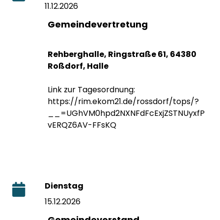
11.12.2026
Gemeindevertretung
Rehberghalle, Ringstraße 61, 64380
Roßdorf, Halle
Link zur Tagesordnung:
https://rim.ekom21.de/rossdorf/tops/?
__=UGhVM0hpd2NXNFdFcExjZSTNUyxfP
vERQZ6AV-FFsKQ
Dienstag
15.12.2026
Gemeindevorstand