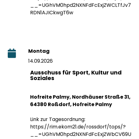
__=UGhVM0hpd2NXNFdFcExjZWCLTfJv7
RDN1AJICkwgT6w
Montag
14.09.2026
Ausschuss für Sport, Kultur und
Soziales
Hofreite Palmy, Nordhäuser Straße 31,
64380 Roßdorf, Hofreite Palmy
Link zur Tagesordnung:
https://rim.ekom21.de/rossdorf/tops/?
__=UGhVM0hpd2NXNFdFcExjZWbCV69U