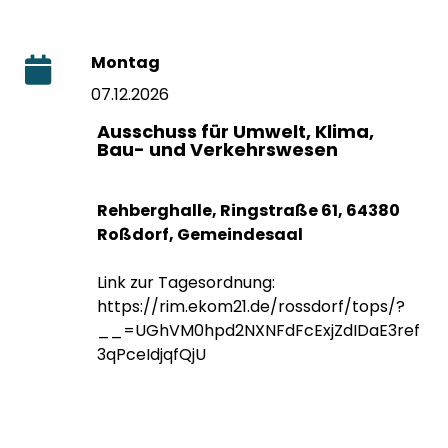
Montag
07.12.2026
Ausschuss für Umwelt, Klima,
Bau- und Verkehrswesen
Rehberghalle, Ringstraße 61, 64380
Roßdorf, Gemeindesaal
Link zur Tagesordnung:
https://rim.ekom21.de/rossdorf/tops/?
__=UGhVM0hpd2NXNFdFcExjZdIDaE3ref
3qPceIdjqfQjU