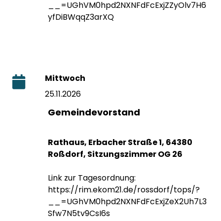
__=UGhVM0hpd2NXNFdFcExjZZyOlv7H6
yfDiBWqqZ3arXQ
Mittwoch
25.11.2026
Gemeindevorstand
Rathaus, Erbacher Straße 1, 64380
Roßdorf, Sitzungszimmer OG 26
Link zur Tagesordnung:
https://rim.ekom21.de/rossdorf/tops/?
__=UGhVM0hpd2NXNFdFcExjZeX2Uh7L3
Sfw7N5tv9CsI6s