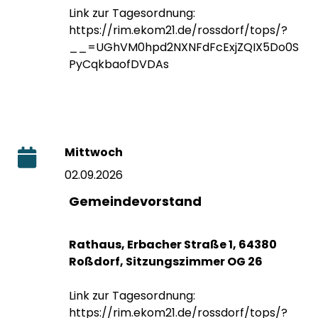
Link zur Tagesordnung:
https://rim.ekom21.de/rossdorf/tops/?
__=UGhVM0hpd2NXNFdFcExjZQIX5Do0S
PyCqkbaofDVDAs
Mittwoch
02.09.2026
Gemeindevorstand
Rathaus, Erbacher Straße 1, 64380
Roßdorf, Sitzungszimmer OG 26
Link zur Tagesordnung:
https://rim.ekom21.de/rossdorf/tops/?