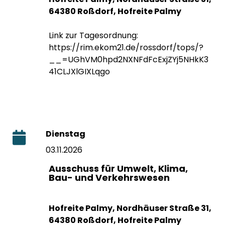
64380 Roßdorf, Hofreite Palmy
Link zur Tagesordnung:
https://rim.ekom21.de/rossdorf/tops/?
__=UGhVM0hpd2NXNFdFcExjZYj5NHkK3
41CLJXlGIXLqgo
Dienstag
03.11.2026
Ausschuss für Umwelt, Klima,
Bau- und Verkehrswesen
Hofreite Palmy, Nordhäuser Straße 31,
64380 Roßdorf, Hofreite Palmy