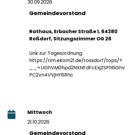
30.09.2026
Gemeindevorstand
Rathaus, Erbacher Straße 1, 64380
Roßdorf, Sitzungszimmer OG 26
Link zur Tagesordnung:
https://rim.ekom21.de/rossdorf/tops/?
__=UGhVM0hpd2NXNFdFcExjZSPh6Ghv
PC2vn4VVjHY6Rhc
Mittwoch
21.10.2026
Gemeindevorstand