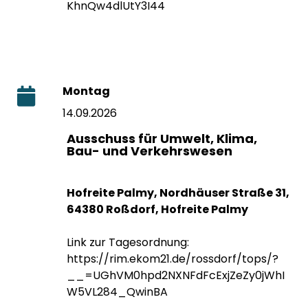
KhnQw4dlUtY3I44
Montag
14.09.2026
Ausschuss für Umwelt, Klima,
Bau- und Verkehrswesen
Hofreite Palmy, Nordhäuser Straße 31,
64380 Roßdorf, Hofreite Palmy
Link zur Tagesordnung:
https://rim.ekom21.de/rossdorf/tops/?
__=UGhVM0hpd2NXNFdFcExjZeZy0jWhI
W5VL284_QwinBA