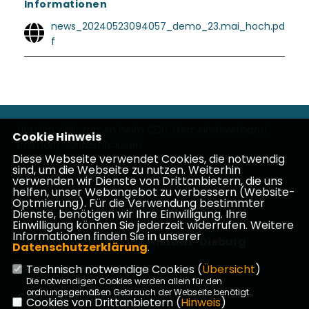
Informationen
news_20240523094057_demo_23.mai_hoch.pd
f
Herzlich willkommen beim CDU-Gemeindeverband
Cookie Hinweis
Roßdorf/Gundernhausen
Diese Webseite verwendet Cookies, die notwendig
sind, um die Webseite zu nutzen. Weiterhin
verwenden wir Dienste von Drittanbietern, die uns
helfen, unser Webangebot zu verbessern (Website-
Optmierung). Für die Verwendung bestimmter
Impressum
Datenschutz
Kontakt
Dienste, benötigen wir Ihre Einwilligung. Ihre
Einwilligung können Sie jederzeit widerrufen. Weitere
Informationen finden Sie in unserer
CDU Kreisverband Darmstadt-Dieburg
Datenschutzerklärung
.
CDU Hessen
Technisch notwendige Cookies (
Übersicht
)
Die notwendigen Cookies werden allein für den
ordnungsgemäßen Gebrauch der Webseite benötigt.
CDU Deutschlands
Cookies von Drittanbietern (
Hinweis
)